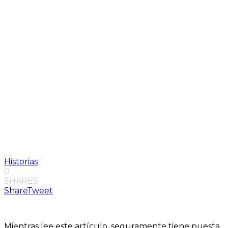
Historias
0
SHARES
Share
Tweet
Mientras lee este artículo, seguramente tiene puesta