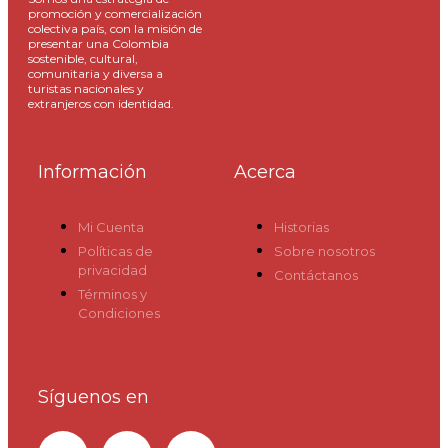
promoción y comercialización
colectiva país, con la misión de
presentar una Colombia
sostenible, cultural,
comunitaria y diversa a
turistas nacionales y
extranjeros con identidad.
Información
Acerca
Mi Cuenta
Historias
Políticas de
Sobre nosotros
privacidad
Contáctanos
Términos y
Condiciones
Síguenos en