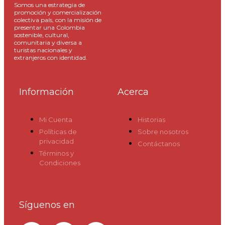
Somos una estrategia de
promoción y comercialización
colectiva país, con la misión de
presentar una Colombia
sostenible, cultural,
comunitaria y diversa a
turistas nacionales y
extranjeros con identidad.
Información
Acerca
Mi Cuenta
Historias
Políticas de
Sobre nosotros
privacidad
Contáctanos
Términos y
Condiciones
Síguenos en