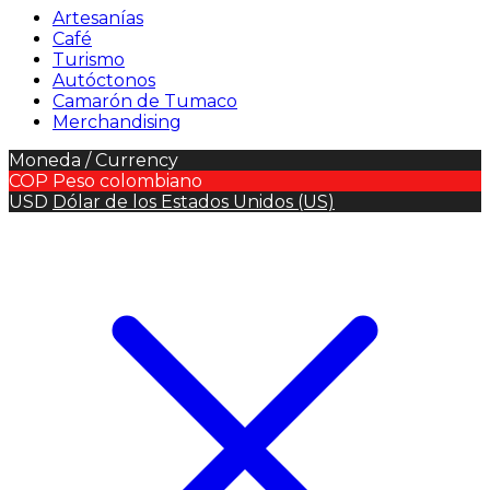
Artesanías
Café
Turismo
Autóctonos
Camarón de Tumaco
Merchandising
Moneda / Currency
COP
Peso colombiano
USD
Dólar de los Estados Unidos (US)