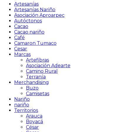
Artesanías
Artesanías Nariño
Asociación Aproarpec
Autóctonos
Cacao
Cacao nariño
Café
Camaron Tumaco
Cesar
Marcas
Artefibras
Asociación Adearte
Camino Rural
Terranía
Merchandising
Buzo
Camisetas
Nariño
nariño
Territorios
Arauca
Boyacá
César