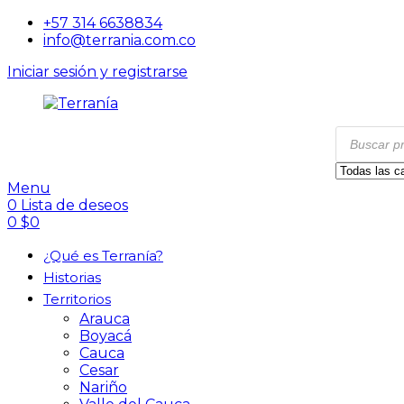
+57 314 6638834
info@terrania.com.co
Iniciar sesión y registrarse
Menu
0
Lista de deseos
0
$
0
¿Qué es Terranía?
Historias
Territorios
Arauca
Boyacá
Cauca
Cesar
Nariño