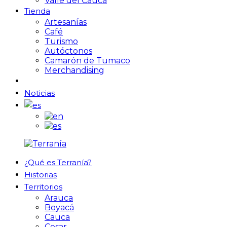
Valle del Cauca
Tienda
Artesanías
Café
Turismo
Autóctonos
Camarón de Tumaco
Merchandising
Noticias
¿Qué es Terranía?
Historias
Territorios
Arauca
Boyacá
Cauca
Cesar