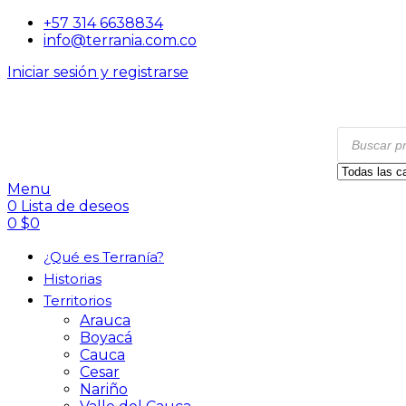
+57 314 6638834
info@terrania.com.co
Iniciar sesión y registrarse
Menu
0
Lista de deseos
0
$
0
¿Qué es Terranía?
Historias
Territorios
Arauca
Boyacá
Cauca
Cesar
Nariño