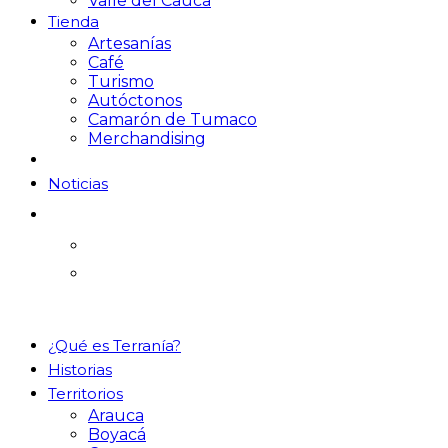
Valle del Cauca
Tienda
Artesanías
Café
Turismo
Autóctonos
Camarón de Tumaco
Merchandising
Noticias
¿Qué es Terranía?
Historias
Territorios
Arauca
Boyacá