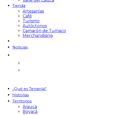
Valle del Cauca
Tienda
Artesanías
Café
Turismo
Autóctonos
Camarón de Tumaco
Merchandising
Noticias
¿Qué es Terranía?
Historias
Territorios
Arauca
Boyacá