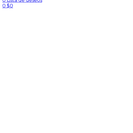
0
Lista de deseos
0
$
0