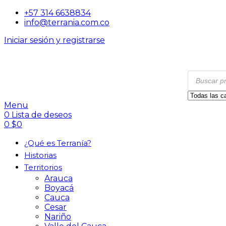
+57 314 6638834
info@terrania.com.co
Iniciar sesión y registrarse
Menu
0
Lista de deseos
0
$
0
¿Qué es Terranía?
Historias
Territorios
Arauca
Boyacá
Cauca
Cesar
Nariño