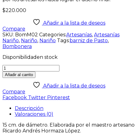
$
220.000
Añadir a la lista de deseos
Compare
SKU:
BomM02
Categories:
Artesanías
,
Artesanías
Nariño
,
Nariño
,
Nariño
Tags:
barniz de Pasto
,
Bombonera
Disponibilidad
en stock
Añadir al carrito
Añadir a la lista de deseos
Compare
Facebook
Twitter
Pinterest
Descripción
Valoraciones (0)
15 cm. de dámetro. Elaborada por el maestro artesano
Ricardo Andrés Hormaza López.