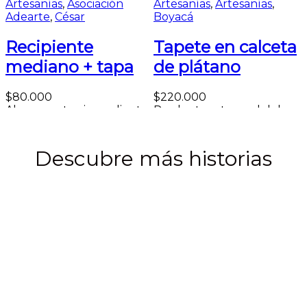
Artesanías
,
Asociación
Artesanías
,
Artesanías
,
Adearte
,
César
Boyacá
Recipiente
Tapete en calceta
mediano + tapa
de plátano
$
80.000
$
220.000
A
Almacena tus ingredientes
Producto artesanal del
con autenticidad y estilo
oficio de la tejeduría
en nuestro Recipiente...
elaborada en calceta...
Añadir al carrito
Añadir al carrito
Descubre más historias