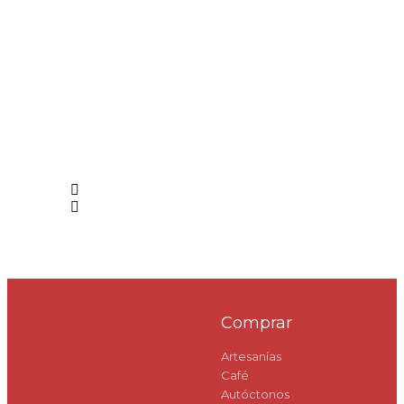
Comprar
Artesanías
Café
Autóctonos