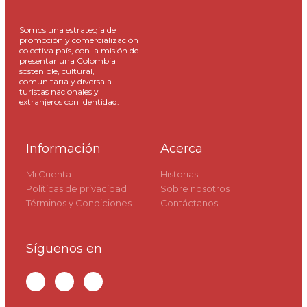
Somos una estrategia de
promoción y comercialización
colectiva país, con la misión de
presentar una Colombia
sostenible, cultural,
comunitaria y diversa a
turistas nacionales y
extranjeros con identidad.
Información
Acerca
Mi Cuenta
Historias
Políticas de privacidad
Sobre nosotros
Términos y Condiciones
Contáctanos
Síguenos en