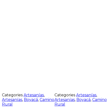
Categories
Artesanías
,
Categories
Artesanías
,
Artesanías
,
Boyacá
,
Camino
Artesanías
,
Boyacá
,
Camino
Rural
Rural