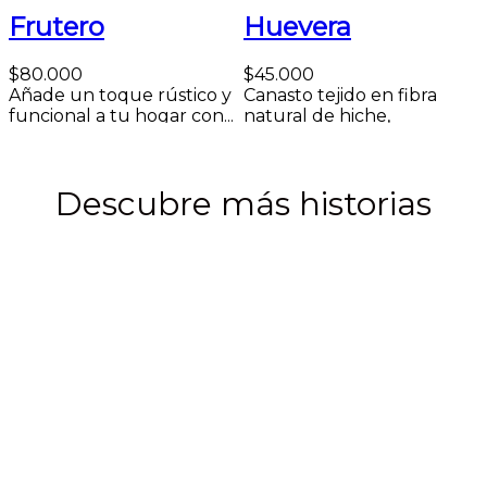
Frutero
Huevera
$
80.000
$
45.000
Añade un toque rústico y
Canasto tejido en fibra
funcional a tu hogar con...
natural de hiche,
Añadir al carrito
elaborado por la...
c
Añadir al carrito
e
A
Descubre más historias