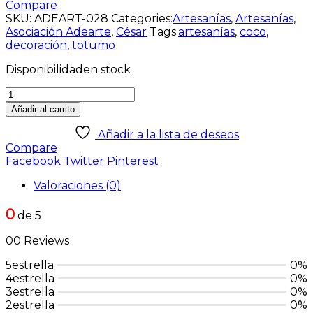
Compare
SKU:
ADEART-028
Categories:
Artesanías
,
Artesanías
,
Asociación Adearte
,
César
Tags:
artesanías
,
coco
,
decoración
,
totumo
Disponibilidad
en stock
Añadir al carrito
Añadir a la lista de deseos
Compare
Facebook
Twitter
Pinterest
Valoraciones (0)
0
de 5
00 Reviews
5estrella
0%
4estrella
0%
3estrella
0%
2estrella
0%