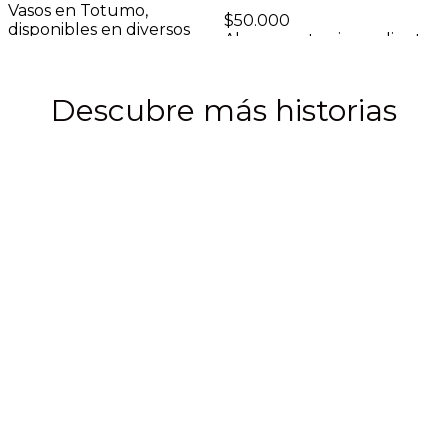
Vasos en Totumo,
D
$
50.000
disponibles en diversos
Almacena tus ingredientes
tamaños. Cada vaso es...
ú
con autenticidad y estilo
Añadir al carrito
A
en nuestro Recipiente...
Añadir al carrito
Descubre más historias