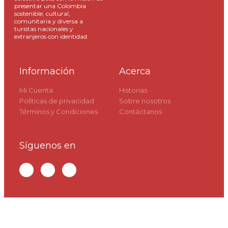
presentar una Colombia
sostenible, cultural,
comunitaria y diversa a
turistas nacionales y
extranjeros con identidad.
Información
Acerca
Mi Cuenta
Historias
Políticas de privacidad
Sobre nosotros
Términos y Condiciones
Contáctanos
Síguenos en