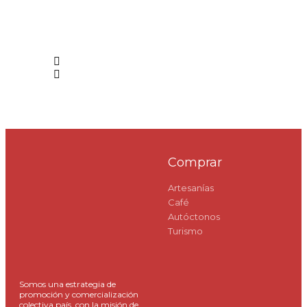
Comprar
Artesanías
Café
Autóctonos
Turismo
Somos una estrategia de
promoción y comercialización
colectiva país, con la misión de