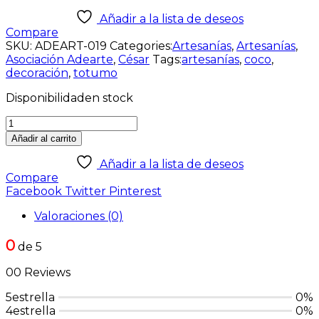
Añadir a la lista de deseos
Compare
SKU:
ADEART-019
Categories:
Artesanías
,
Artesanías
,
Asociación Adearte
,
César
Tags:
artesanías
,
coco
,
decoración
,
totumo
Disponibilidad
en stock
Añadir al carrito
Añadir a la lista de deseos
Compare
Facebook
Twitter
Pinterest
Valoraciones (0)
0
de 5
00 Reviews
5estrella
0%
4estrella
0%