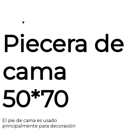
Piecera de
cama
50*70
El pie de cama es usado
principalmente para decoración