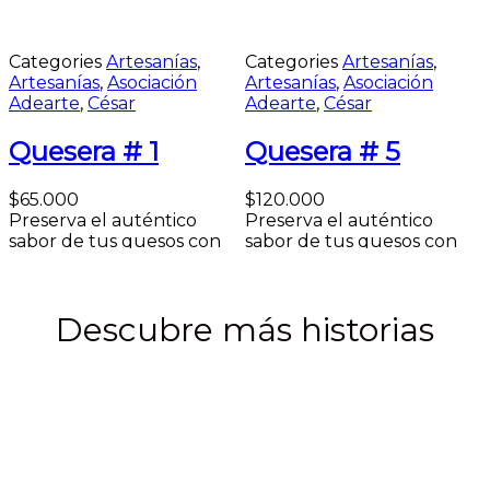
Categories
Artesanías
,
Categories
Artesanías
,
Artesanías
,
Asociación
Artesanías
,
Asociación
Adearte
,
César
Adearte
,
César
Quesera # 1
Quesera # 5
$
65.000
$
120.000
Preserva el auténtico
Preserva el auténtico
sabor de tus quesos con
sabor de tus quesos con
d
nuestras Queseras...
nuestras Queseras...
t
Añadir al carrito
Añadir al carrito
A
Descubre más historias