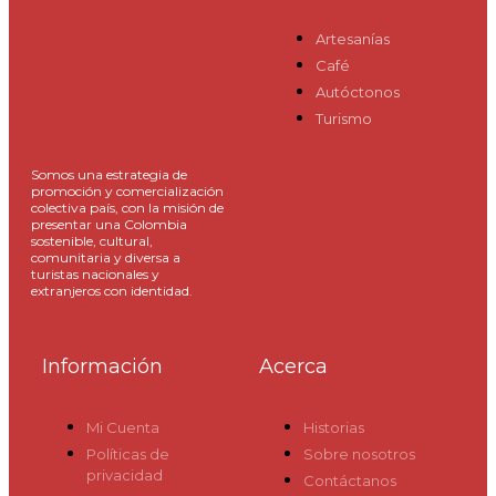
Artesanías
Café
Autóctonos
Turismo
Somos una estrategia de
promoción y comercialización
colectiva país, con la misión de
presentar una Colombia
sostenible, cultural,
comunitaria y diversa a
turistas nacionales y
extranjeros con identidad.
Información
Acerca
Mi Cuenta
Historias
Políticas de
Sobre nosotros
privacidad
Contáctanos