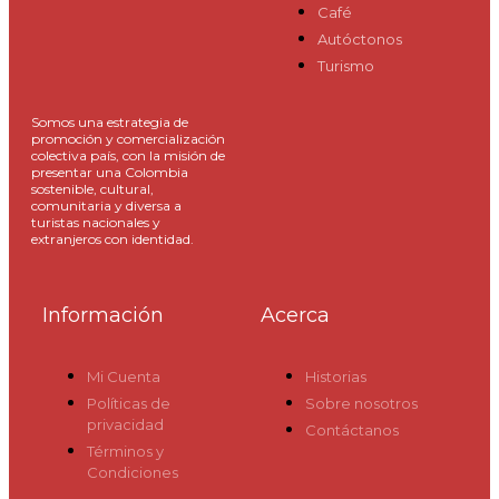
Café
Autóctonos
Turismo
Somos una estrategia de
promoción y comercialización
colectiva país, con la misión de
presentar una Colombia
sostenible, cultural,
comunitaria y diversa a
turistas nacionales y
extranjeros con identidad.
Información
Acerca
Mi Cuenta
Historias
Políticas de
Sobre nosotros
privacidad
Contáctanos
Términos y
Condiciones