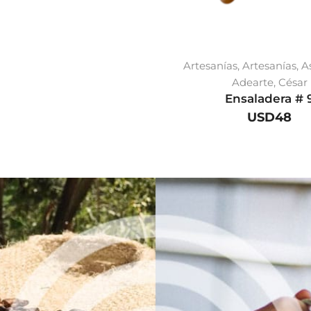
Artesanías
,
Artesanías
,
A
Adearte
,
César
Ensaladera # 
USD
48