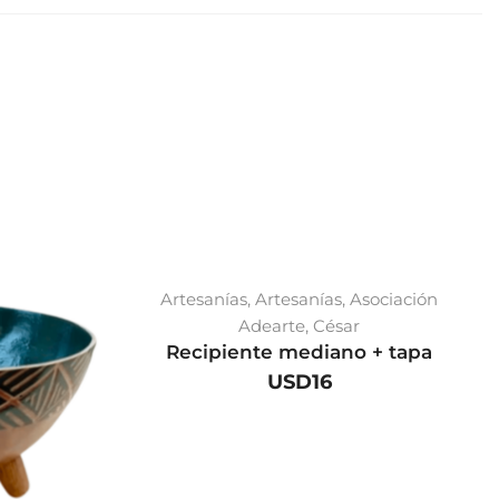
Artesanías
,
Artesanías
,
Asociación
Adearte
,
César
Recipiente mediano + tapa
USD
16