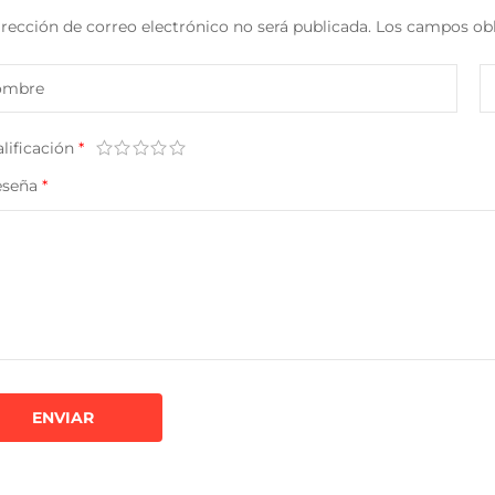
irección de correo electrónico no será publicada.
Los campos obl
alificación
*
eseña
*