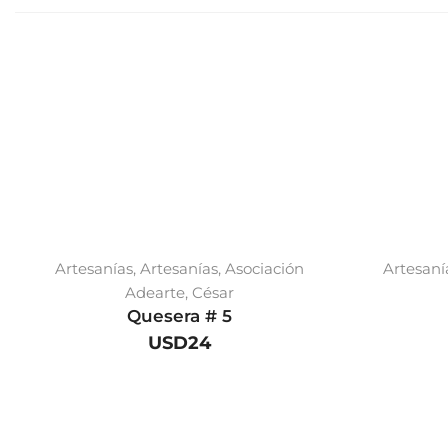
Artesanías
,
Artesanías
,
Asociación
Artesaní
Adearte
,
César
Quesera # 5
USD
24