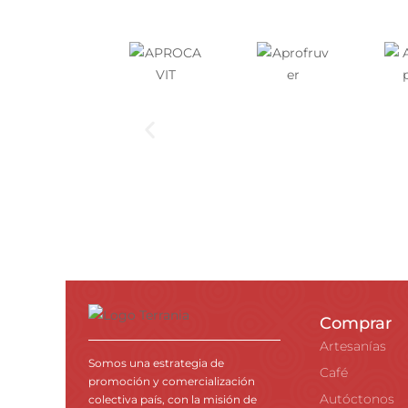
Comprar
Artesanías
Somos una estrategia de
Café
promoción y comercialización
Autóctonos
colectiva país, con la misión de