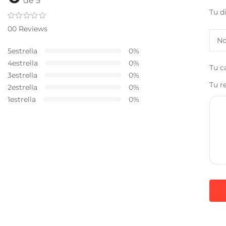
de 5
Tu d
00 Reviews
5estrella
0%
4estrella
0%
Tu c
3estrella
0%
Tu r
2estrella
0%
1estrella
0%