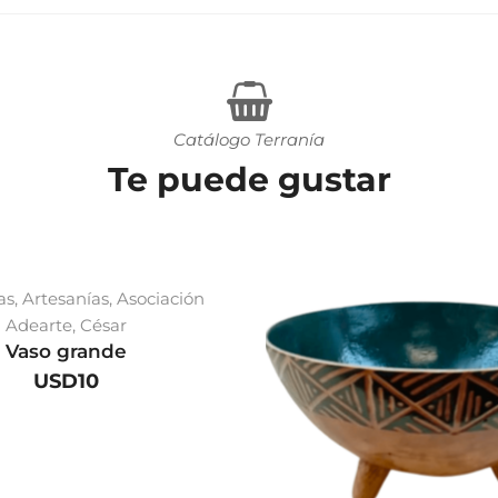
Catálogo Terranía
Te puede gustar
as
,
Artesanías
,
Asociación
Adearte
,
César
Vaso grande
USD
10