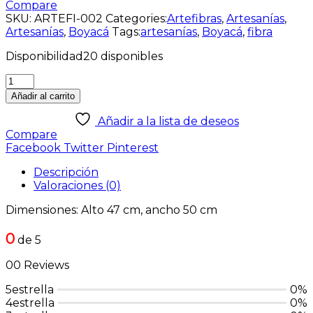
Compare
SKU:
ARTEFI-002
Categories:
Artefibras
,
Artesanías
,
Artesanías
,
Boyacá
Tags:
artesanías
,
Boyacá
,
fibra
Disponibilidad
20 disponibles
Añadir al carrito
Añadir a la lista de deseos
Compare
Facebook
Twitter
Pinterest
Descripción
Valoraciones (0)
Dimensiones: Alto 47 cm, ancho 50 cm
0
de 5
00 Reviews
5estrella
0%
4estrella
0%