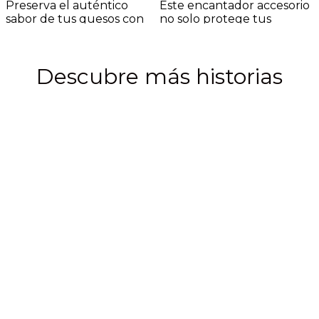
Preserva el auténtico
Este encantador accesorio
sabor de tus quesos con
no solo protege tus
nuestras Queseras...
superficies de posibles...
c
Añadir al carrito
Añadir al carrito
e
A
Descubre más historias