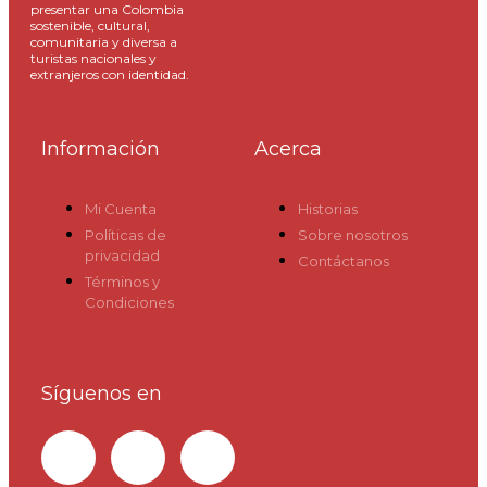
presentar una Colombia
sostenible, cultural,
comunitaria y diversa a
turistas nacionales y
extranjeros con identidad.
Información
Acerca
Mi Cuenta
Historias
Políticas de
Sobre nosotros
privacidad
Contáctanos
Términos y
Condiciones
Síguenos en