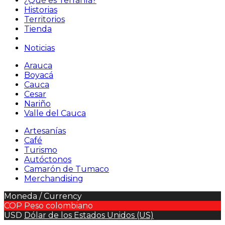
¿Qué es Terranía?
Historias
Territorios
Tienda
Noticias
Arauca
Boyacá
Cauca
Cesar
Nariño
Valle del Cauca
Artesanías
Café
Turismo
Autóctonos
Camarón de Tumaco
Merchandising
Moneda / Currency
COP
Peso colombiano
USD
Dólar de los Estados Unidos (US)