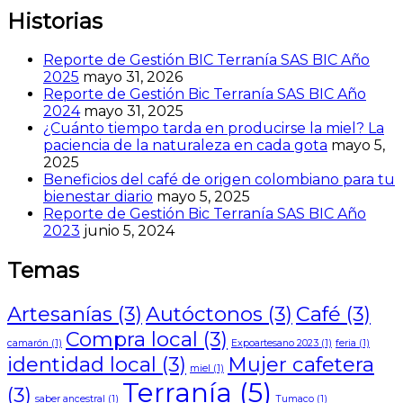
Historias
Reporte de Gestión BIC Terranía SAS BIC Año
2025
mayo 31, 2026
Reporte de Gestión Bic Terranía SAS BIC Año
2024
mayo 31, 2025
¿Cuánto tiempo tarda en producirse la miel? La
paciencia de la naturaleza en cada gota
mayo 5,
2025
Beneficios del café de origen colombiano para tu
bienestar diario
mayo 5, 2025
Reporte de Gestión Bic Terranía SAS BIC Año
2023
junio 5, 2024
Temas
Artesanías
(3)
Autóctonos
(3)
Café
(3)
Compra local
(3)
camarón
(1)
Expoartesano 2023
(1)
feria
(1)
identidad local
(3)
Mujer cafetera
miel
(1)
Terranía
(5)
(3)
saber ancestral
(1)
Tumaco
(1)