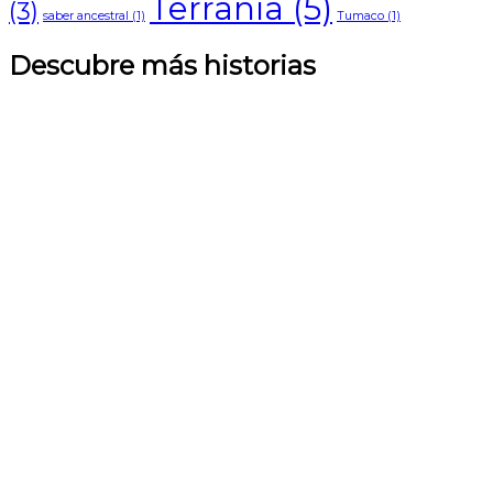
Terranía
(5)
(3)
saber ancestral
(1)
Tumaco
(1)
Descubre más historias