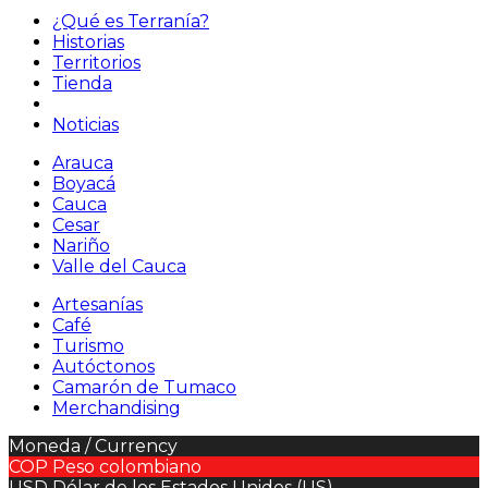
¿Qué es Terranía?
Historias
Territorios
Tienda
Noticias
Arauca
Boyacá
Cauca
Cesar
Nariño
Valle del Cauca
Artesanías
Café
Turismo
Autóctonos
Camarón de Tumaco
Merchandising
Moneda / Currency
COP
Peso colombiano
USD
Dólar de los Estados Unidos (US)