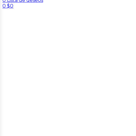
0
Lista de deseos
0
$
0