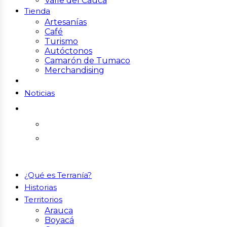
Valle del Cauca
Tienda
Artesanías
Café
Turismo
Autóctonos
Camarón de Tumaco
Merchandising
Noticias
¿Qué es Terranía?
Historias
Territorios
Arauca
Boyacá