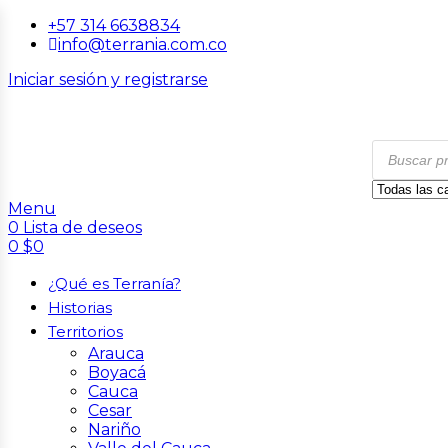
+57 314 6638834
info@terrania.com.co
Iniciar sesión y registrarse
Menu
0
Lista de deseos
0
$
0
¿Qué es Terranía?
Historias
Territorios
Arauca
Boyacá
Cauca
Cesar
Nariño