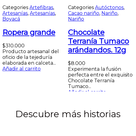
Categories
Artefibras
,
Categories
Autóctonos
,
Artesanías
,
Artesanías
,
Cacao nariño
,
Nariño
,
Boyacá
Nariño
Ropera grande
Chocolate
Terranía Tumaco
$
310.000
arándandos. 12g
Producto artesanal del
oficio de la tejeduría
c
elaborada en calceta...
$
8.000
Añadir al carrito
Experimenta la fusión
m
perfecta entre el exquisito
Chocolate Terranía
Tumaco...
Añadir al carrito
Descubre más historias