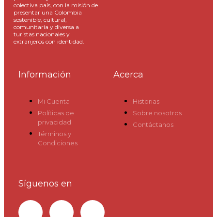
colectiva país, con la misión de
presentar una Colombia
sostenible, cultural,
comunitaria y diversa a
turistas nacionales y
extranjeros con identidad.
Información
Acerca
Mi Cuenta
Historias
Políticas de
Sobre nosotros
privacidad
Contáctanos
Términos y
Condiciones
Síguenos en