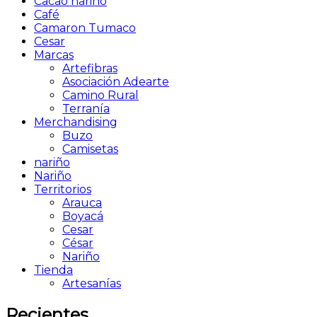
Cacao nariño
Café
Camaron Tumaco
Cesar
Marcas
Artefibras
Asociación Adearte
Camino Rural
Terranía
Merchandising
Buzo
Camisetas
nariño
Nariño
Territorios
Arauca
Boyacá
Cesar
César
Nariño
Tienda
Artesanías
Recientes