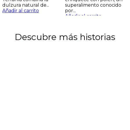
A
dulzura natural de...
superalimento conocido
Añadir al carrito
por...
Añadir al carrito
Descubre más historias