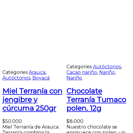
Categories
Autóctonos
,
Categories
Arauca
,
Cacao nariño
,
Nariño
,
Autóctonos
,
Boyacá
Nariño
Miel Terranía con
Chocolate
jengibre y
Terranía Tumaco
cúrcuma 250gr
polen. 12g
M
$
50.000
$
8.000
Miel Terranía de Arauca.
Nuestro chocolate se
v
Terranía combina la
enriquece con polen, un