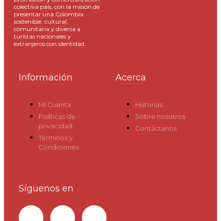
colectiva país, con la misión de
presentar una Colombia
sostenible, cultural,
comunitaria y diversa a
turistas nacionales y
extranjeros con identidad.
Información
Acerca
Mi Cuenta
Historias
Políticas de
Sobre nosotros
privacidad
Contáctanos
Términos y
Condiciones
Síguenos en