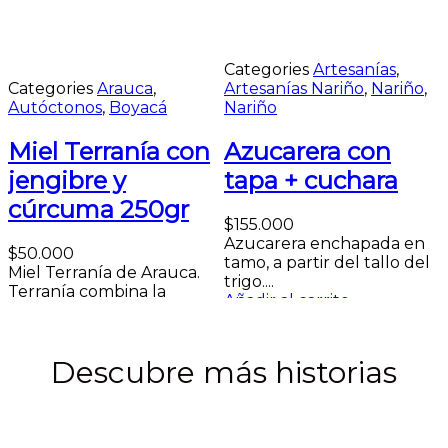
Categories
Artesanías
,
Categories
Arauca
,
Artesanías Nariño
,
Nariño
,
Autóctonos
,
Boyacá
Nariño
Miel Terranía con
Azucarera con
jengibre y
tapa + cuchara
cúrcuma 250gr
$
155.000
Azucarera enchapada en
$
50.000
tamo, a partir del tallo del
Miel Terranía de Arauca.
trigo....
Terranía combina la
Añadir al carrito
dulzura natural de...
Añadir al carrito
p
A
Descubre más historias