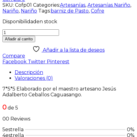
SKU:
Cofp01
Categories:
Artesanías
,
Artesanías Nariño
,
Nariño
,
Nariño
Tags:
barniz de Pasto
,
Cofre
Disponibilidad
en stock
Añadir al carrito
Añadir a la lista de deseos
Compare
Facebook
Twitter
Pinterest
Descripción
Valoraciones (0)
7*5*5 Elaborado por el maestro artesano Jesús
Adalberto Ceballos Caguasango.
0
de 5
00 Reviews
5estrella
0%
4estrella
0%