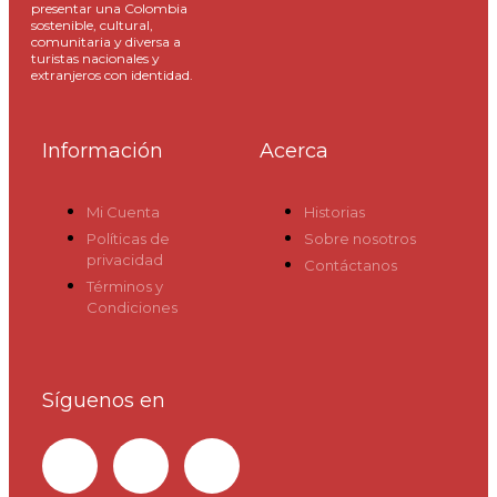
presentar una Colombia
sostenible, cultural,
comunitaria y diversa a
turistas nacionales y
extranjeros con identidad.
Información
Acerca
Mi Cuenta
Historias
Políticas de
Sobre nosotros
privacidad
Contáctanos
Términos y
Condiciones
Síguenos en