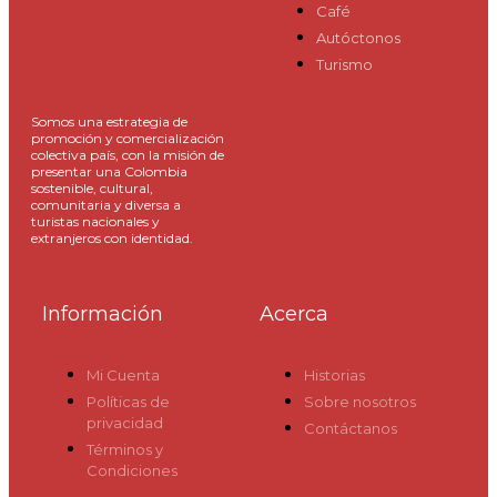
Café
Autóctonos
Turismo
Somos una estrategia de
promoción y comercialización
colectiva país, con la misión de
presentar una Colombia
sostenible, cultural,
comunitaria y diversa a
turistas nacionales y
extranjeros con identidad.
Información
Acerca
Mi Cuenta
Historias
Políticas de
Sobre nosotros
privacidad
Contáctanos
Términos y
Condiciones