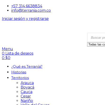
+57 314 6638834
info@terrania.com.co
Iniciar sesión y registrarse
Menu
0
Lista de deseos
0
$
0
¿Qué es Terranía?
Historias
Territorios
Arauca
Boyacá
Cauca
Cesar
Nariño