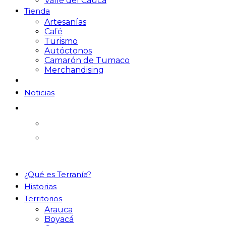
Valle del Cauca
Tienda
Artesanías
Café
Turismo
Autóctonos
Camarón de Tumaco
Merchandising
Noticias
¿Qué es Terranía?
Historias
Territorios
Arauca
Boyacá