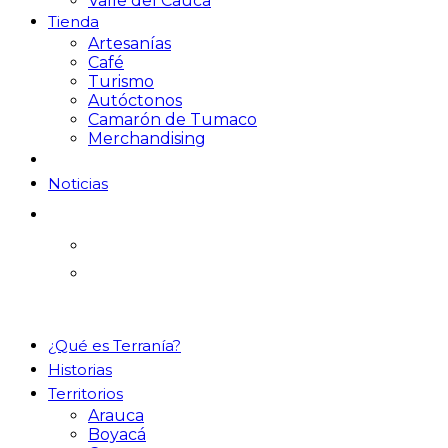
Valle del Cauca
Tienda
Artesanías
Café
Turismo
Autóctonos
Camarón de Tumaco
Merchandising
Noticias
¿Qué es Terranía?
Historias
Territorios
Arauca
Boyacá