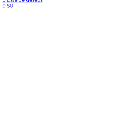
0
Lista de deseos
0
$
0