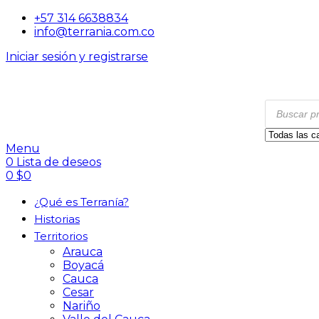
+57 314 6638834
info@terrania.com.co
Iniciar sesión y registrarse
Menu
0
Lista de deseos
0
$
0
¿Qué es Terranía?
Historias
Territorios
Arauca
Boyacá
Cauca
Cesar
Nariño