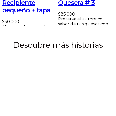
Recipiente
Quesera # 3
pequeño + tapa
$
85.000
Preserva el auténtico
$
50.000
sabor de tus quesos con
d
Almacena tus ingredientes
nuestras Queseras...
t
con autenticidad y estilo
Añadir al carrito
A
en nuestro Recipiente...
Añadir al carrito
Descubre más historias