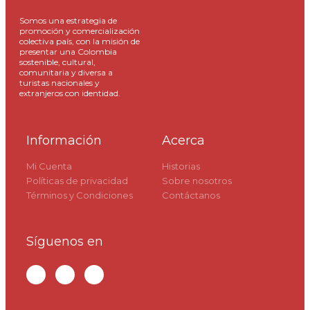
Somos una estrategia de
promoción y comercialización
colectiva país, con la misión de
presentar una Colombia
sostenible, cultural,
comunitaria y diversa a
turistas nacionales y
extranjeros con identidad.
Información
Acerca
Mi Cuenta
Historias
Políticas de privacidad
Sobre nosotros
Términos y Condiciones
Contáctanos
Síguenos en