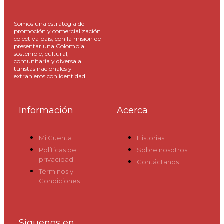
Somos una estrategia de
promoción y comercialización
colectiva país, con la misión de
presentar una Colombia
sostenible, cultural,
comunitaria y diversa a
turistas nacionales y
extranjeros con identidad.
Información
Acerca
Mi Cuenta
Historias
Políticas de
Sobre nosotros
privacidad
Contáctanos
Términos y
Condiciones
Síguenos en