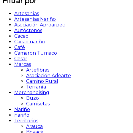
Filtrar por
Artesanías
Artesanías Nariño
Asociación Aproarpec
Autóctonos
Cacao
Cacao nariño
Café
Camaron Tumaco
Cesar
Marcas
Artefibras
Asociación Adearte
Camino Rural
Terranía
Merchandising
Buzo
Camisetas
Nariño
nariño
Territorios
Arauca
Boyacá