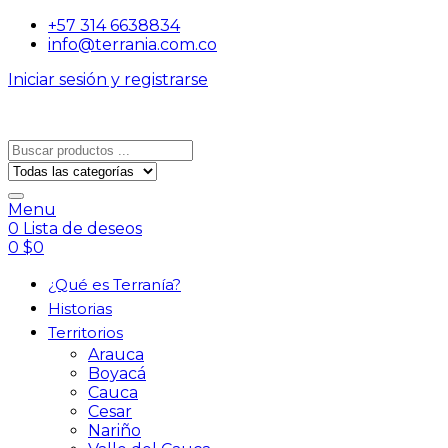
+57 314 6638834
info@terrania.com.co
Iniciar sesión y registrarse
Menu
0
Lista de deseos
0
$
0
¿Qué es Terranía?
Historias
Territorios
Arauca
Boyacá
Cauca
Cesar
Nariño