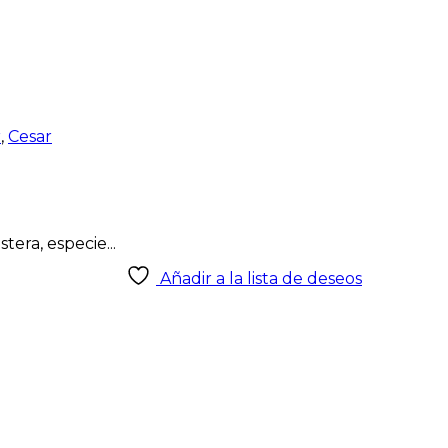
r
,
Cesar
era, especie...
Añadir a la lista de deseos