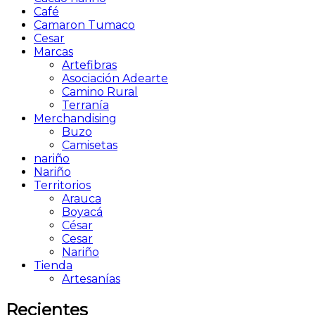
Café
Camaron Tumaco
Cesar
Marcas
Artefibras
Asociación Adearte
Camino Rural
Terranía
Merchandising
Buzo
Camisetas
nariño
Nariño
Territorios
Arauca
Boyacá
César
Cesar
Nariño
Tienda
Artesanías
Recientes