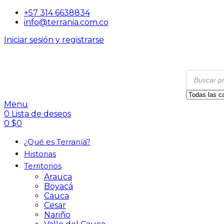
+57 314 6638834
info@terrania.com.co
Iniciar sesión y registrarse
Menu
0
Lista de deseos
0
$
0
¿Qué es Terranía?
Historias
Territorios
Arauca
Boyacá
Cauca
Cesar
Nariño