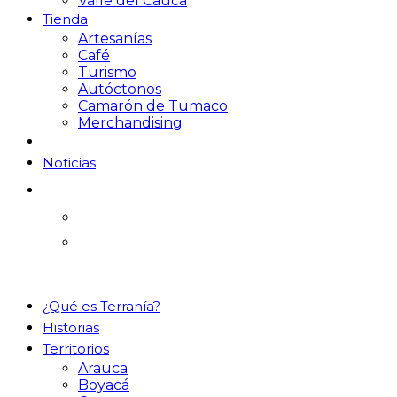
Valle del Cauca
Tienda
Artesanías
Café
Turismo
Autóctonos
Camarón de Tumaco
Merchandising
Noticias
¿Qué es Terranía?
Historias
Territorios
Arauca
Boyacá