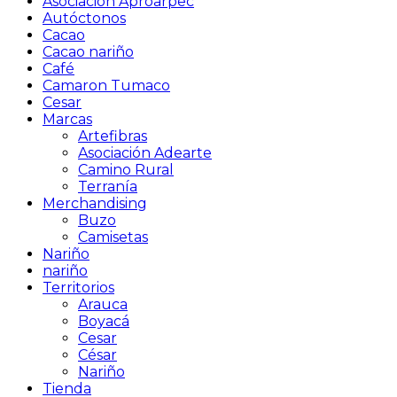
Asociación Aproarpec
Autóctonos
Cacao
Cacao nariño
Café
Camaron Tumaco
Cesar
Marcas
Artefibras
Asociación Adearte
Camino Rural
Terranía
Merchandising
Buzo
Camisetas
Nariño
nariño
Territorios
Arauca
Boyacá
Cesar
César
Nariño
Tienda