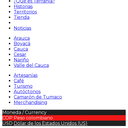
¿Qué es Terranía?
Historias
Territorios
Tienda
Noticias
Arauca
Boyacá
Cauca
Cesar
Nariño
Valle del Cauca
Artesanías
Café
Turismo
Autóctonos
Camarón de Tumaco
Merchandising
Moneda / Currency
COP
Peso colombiano
USD
Dólar de los Estados Unidos (US)