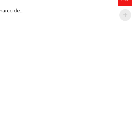
COP
arco de...