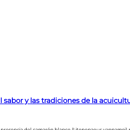
abor y las tradiciones de la acuicul
nte presencia del camarón blanco (Litopenaeus vannamei)