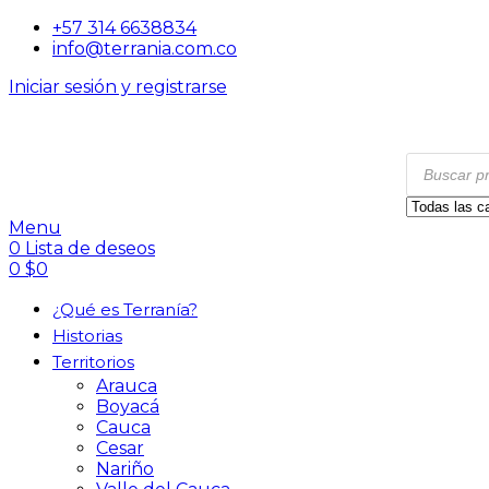
+57 314 6638834
info@terrania.com.co
Iniciar sesión y registrarse
Menu
0
Lista de deseos
0
$
0
¿Qué es Terranía?
Historias
Territorios
Arauca
Boyacá
Cauca
Cesar
Nariño