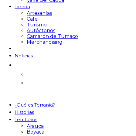
Valle del Cauca
Tienda
Artesanías
Café
Turismo
Autóctonos
Camarón de Tumaco
Merchandising
Noticias
¿Qué es Terranía?
Historias
Territorios
Arauca
Boyacá