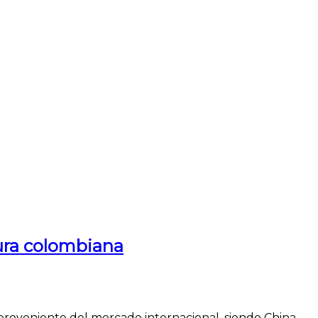
tura colombiana
 proveniente del mercado internacional, siendo China