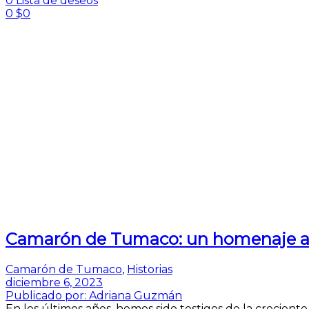
0
Lista de deseos
0
$
0
Camarón de Tumaco: un homenaje al s
Camarón de Tumaco
,
Historias
diciembre 6, 2023
Publicado por:
Adriana Guzmán
En los últimos años, hemos sido testigos de la crecie